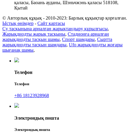
қаласы, Баоань ауданы, Шэньчжэнь қаласы 518108,
Қытай
© Авторлық құқық - 2010-2023: Барлық құқықтар қорғалған.
Ыстық өнімдер
-
Сайт картасы
Су тасқынына арналған жарықтандыру құрылғысы
,
Жарықдиодты жарық тасқыны
,
Стадионға арналған
жарықдиодты тасқын шамы
,
Спорт шамдары
,
Сыртта
жарықдиодты тасқын шамдары
,
Ufo жарықдиодты жоғары
шығанақ шамы
,
Телефон
Телефон
+86 18123928968
Электрондық пошта
Электрондық пошта