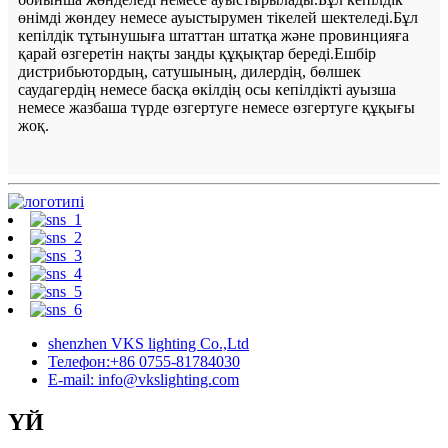
өнімді жөндеу немесе ауыстырумен тікелей шектеледі.Бұл
кепілдік тұтынушыға штаттан штатқа және провинцияға
қарай өзгеретін нақты заңды құқықтар береді.Ешбір
дистрибьютордың, сатушының, дилердің, бөлшек
саудагердің немесе басқа өкілдің осы кепілдікті ауызша
немесе жазбаша түрде өзгертуге немесе өзгертуге құқығы
жоқ.
shenzhen VKS lighting Co.,Ltd
Телефон:+86 0755-81784030
E-mail: info@vkslighting.com
ҮЙ