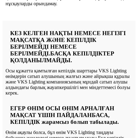
нұсқауларды орындамау.
КЕЗ КЕЛГЕН НАҚТЫ НЕМЕСЕ НЕГІЗГІ
МАҚСАТҚА ЖӘНЕ КЕПІЛДІК
БЕРІЛМЕЙДІ НЕМЕСЕ
БЕРІЛМЕЙДІ.БАСҚА КЕПІЛДІКТЕР
ҚОЛДАНЫЛМАЙДЫ.
Осы құжатта қамтылған кепілдік шарттары VKS Lighting
өнімдерін сатып алушының жалғыз және айрықша құралы
және VKS Lighting компаниясының мұндай сатып алушы
алдындағы барлық жауапкершілігі мен міндеттемесі болуы
керек.
ЕГЕР ӨНІМ ОСЫ ӨНІМ АРНАЛҒАН
МАҚСАТ ҮШІН ПАЙДАЛАНБАСА,
КЕПІЛДІК жарамсыз болып табылады.
Өнім ақаулы болса, бұл өнім VKS Lighting таңдауы
бойынша жөнделеді немесе ауыстырылады.Бұл кепілдік