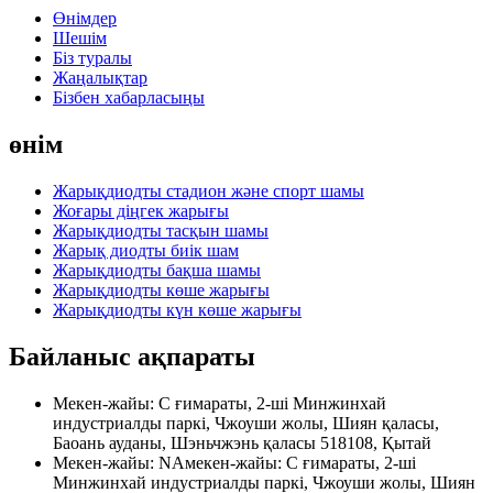
Өнімдер
Шешім
Біз туралы
Жаңалықтар
Бізбен хабарласыңы
өнім
Жарықдиодты стадион және спорт шамы
Жоғары діңгек жарығы
Жарықдиодты тасқын шамы
Жарық диодты биік шам
Жарықдиодты бақша шамы
Жарықдиодты көше жарығы
Жарықдиодты күн көше жарығы
Байланыс ақпараты
Мекен-жайы: С ғимараты, 2-ші Минжинхай
индустриалды паркі, Чжоуши жолы, Шиян қаласы,
Баоань ауданы, Шэньчжэнь қаласы 518108, Қытай
Мекен-жайы: NAмекен-жайы: С ғимараты, 2-ші
Минжинхай индустриалды паркі, Чжоуши жолы, Шиян