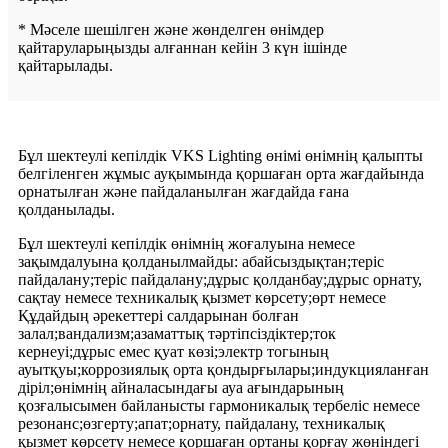
* Мәселе шешілген және жөнделген өнімдер
қайтаруларыңызды алғаннан кейін 3 күн ішінде
қайтарылады.
Бұл шектеулі кепілдік VKS Lighting өнімі өнімнің қалыпты
белгіленген жұмыс ауқымында қоршаған орта жағдайында
орнатылған және пайдаланылған жағдайда ғана
қолданылады.
Бұл шектеулі кепілдік өнімнің жоғалуына немесе
зақымдалуына қолданылмайды: абайсыздықтан;теріс
пайдалану;теріс пайдалану;дұрыс қолданбау;дұрыс орнату,
сақтау немесе техникалық қызмет көрсету;өрт немесе
Құдайдың әрекеттері салдарынан болған
залал;вандализм;азаматтық тәртіпсіздіктер;ток
кернеуі;дұрыс емес қуат көзі;электр тогының
ауытқуы;коррозиялық орта қондырғылары;индукцияланған
діріл;өнімнің айналасындағы ауа ағындарының
қозғалысымен байланысты гармоникалық тербеліс немесе
резонанс;өзгерту;апат;орнату, пайдалану, техникалық
қызмет көрсету немесе қоршаған ортаны қорғау жөніндегі