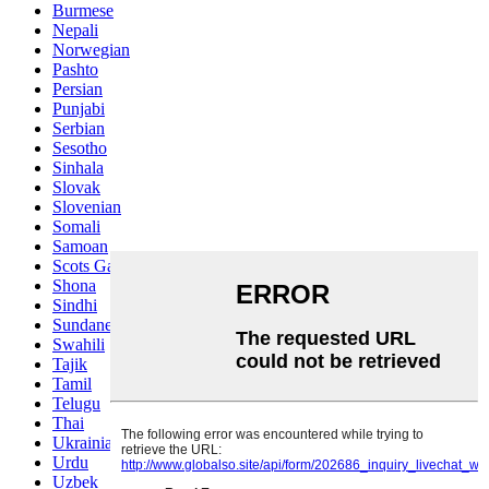
Burmese
Nepali
Norwegian
Pashto
Persian
Punjabi
Serbian
Sesotho
Sinhala
Slovak
Slovenian
Somali
Samoan
Scots Gaelic
Shona
Sindhi
Sundanese
Swahili
Tajik
Tamil
Telugu
Thai
Ukrainian
Urdu
Uzbek