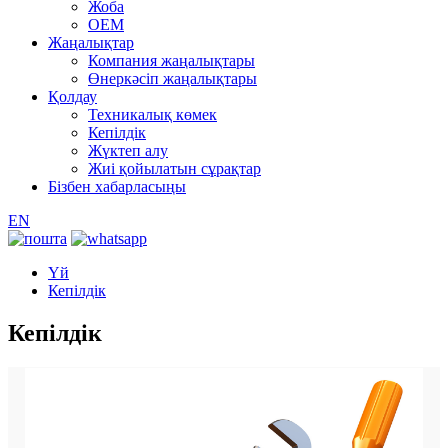
Жоба
OEM
Жаңалықтар
Компания жаңалықтары
Өнеркәсіп жаңалықтары
Қолдау
Техникалық көмек
Кепілдік
Жүктеп алу
Жиі қойылатын сұрақтар
Бізбен хабарласыңы
EN
Үй
Кепілдік
Кепілдік