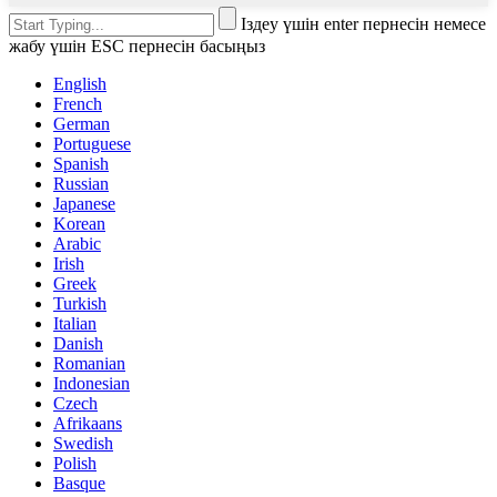
Іздеу үшін enter пернесін немесе
жабу үшін ESC пернесін басыңыз
English
French
German
Portuguese
Spanish
Russian
Japanese
Korean
Arabic
Irish
Greek
Turkish
Italian
Danish
Romanian
Indonesian
Czech
Afrikaans
Swedish
Polish
Basque