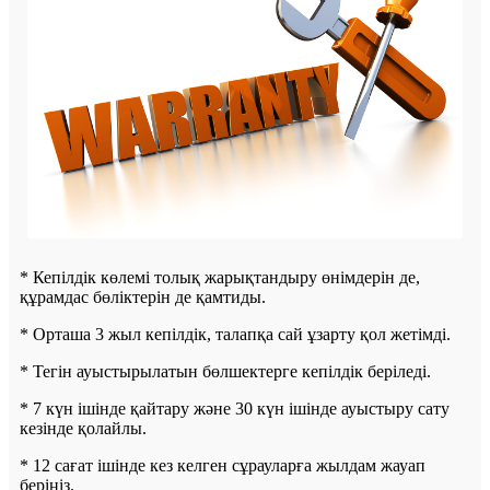
* Кепілдік көлемі толық жарықтандыру өнімдерін де,
құрамдас бөліктерін де қамтиды.
* Орташа 3 жыл кепілдік, талапқа сай ұзарту қол жетімді.
* Тегін ауыстырылатын бөлшектерге кепілдік беріледі.
* 7 күн ішінде қайтару және 30 күн ішінде ауыстыру сату
кезінде қолайлы.
* 12 сағат ішінде кез келген сұрауларға жылдам жауап
беріңіз.