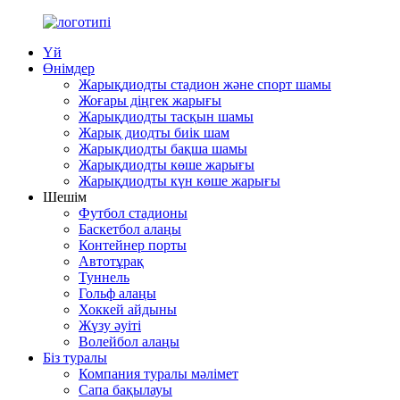
Үй
Өнімдер
Жарықдиодты стадион және спорт шамы
Жоғары діңгек жарығы
Жарықдиодты тасқын шамы
Жарық диодты биік шам
Жарықдиодты бақша шамы
Жарықдиодты көше жарығы
Жарықдиодты күн көше жарығы
Шешім
Футбол стадионы
Баскетбол алаңы
Контейнер порты
Автотұрақ
Туннель
Гольф алаңы
Хоккей айдыны
Жүзу әуіті
Волейбол алаңы
Біз туралы
Компания туралы мәлімет
Сапа бақылауы